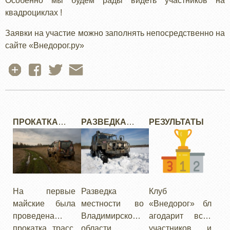
Особенно мы будем рады видеть участников на
квадроциклах !
Заявки на участие можно заполнять непосредственно на
сайте «Внедорог.ру»
ПРОКАТКА
РАЗВЕДКА
РЕЗУЛЬТАТЫ
"ДИСЛОКАЦИИ.
НОВОГО МЕСТА
ВЕСНА 2010" В
ТВЕРСКОЙ
ОБЛАСТИ
На первые
Разведка
Клуб
майские была
местности во
«Внедорог» бл
проведена
Владимирской
агодарит всех
прокатка трасс
области.
участников и