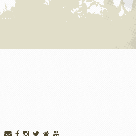
сделаны
фотографии
мест для трасс
категорий "…