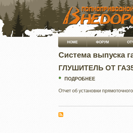
ПЕРЕЙТИ
К
ОСНОВНОМУ
СОДЕРЖАНИЮ
Основная
HOME
ФОРУМ
ОТ
навигация
Система выпуска г
ГЛУШИТЕЛЬ ОТ ГАЗ
ПОДРОБНЕЕ
О
ГЛУШИТЕЛЬ
Отчет об установки прямоточного
ОТ
ГАЗ52