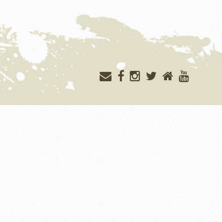
Меню
учётной
записи
пользователя