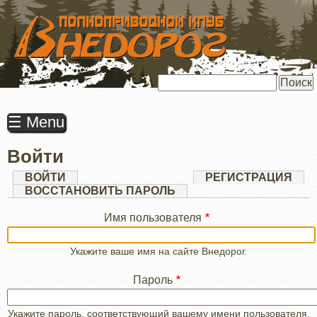
ПЕРЕЙТИ
К
ОСНОВНОМУ
СОДЕРЖАНИЮ
Поиск
☰ Menu
Войти
Главные
ВОЙТИ
(АКТИВНАЯ
РЕГИСТРАЦИЯ
ВКЛАДКА)
ВОССТАНОВИТЬ ПАРОЛЬ
вкладки
Имя пользователя
Укажите ваше имя на сайте Внедорог.
Пароль
Укажите пароль, соответствующий вашему имени пользователя.