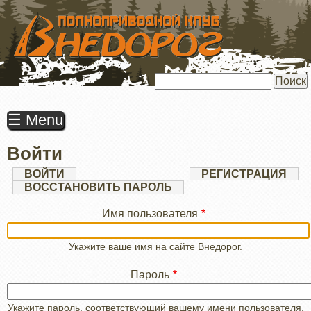
ПЕРЕЙТИ
К
ОСНОВНОМУ
СОДЕРЖАНИЮ
Поиск
☰ Menu
Войти
Главные
ВОЙТИ
(АКТИВНАЯ
РЕГИСТРАЦИЯ
ВКЛАДКА)
ВОССТАНОВИТЬ ПАРОЛЬ
вкладки
Имя пользователя
Укажите ваше имя на сайте Внедорог.
Пароль
Укажите пароль, соответствующий вашему имени пользователя.