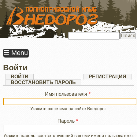
ПЕРЕЙТИ
К
ОСНОВНОМУ
СОДЕРЖАНИЮ
Поиск
☰ Menu
Войти
Главные
ВОЙТИ
(АКТИВНАЯ
РЕГИСТРАЦИЯ
ВКЛАДКА)
ВОССТАНОВИТЬ ПАРОЛЬ
вкладки
Имя пользователя
Укажите ваше имя на сайте Внедорог.
Пароль
Укажите пароль, соответствующий вашему имени пользователя.