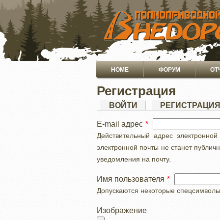
ПЕРЕЙТИ
К
ОСНОВНОМУ
СОДЕРЖАНИЮ
Основная
HOME
ФОРУМ
ОТ
навигация
Регистрация
Главные
ВОЙТИ
РЕГИСТРАЦИ
вкладки
E-mail адрес
Действительный адрес электронной
электронной почты не станет публич
уведомления на почту.
Имя пользователя
Допускаются некоторые спецсимволы, с
Изображение