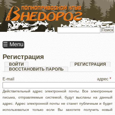
ПЕРЕЙТИ
К
ОСНОВНОМУ
СОДЕРЖАНИЮ
Поиск
☰ Menu
Регистрация
Главные
ВОЙТИ
РЕГИСТРАЦИЯ
(АК
ВКЛ
ВОССТАНОВИТЬ ПАРОЛЬ
вкладки
E-mail адрес
Действительный адрес электронной почты. Все электронные
письма, отправляемые системой, будут высланы на данный
адрес. Адрес электронной почты не станет публичным и будет
использоваться только если Вы захотите получить новый