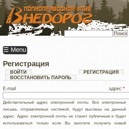
ПЕРЕЙТИ
К
ОСНОВНОМУ
СОДЕРЖАНИЮ
Поиск
☰ Menu
Регистрация
Главные
ВОЙТИ
РЕГИСТРАЦИЯ
(АК
ВКЛ
ВОССТАНОВИТЬ ПАРОЛЬ
вкладки
E-mail адрес
Действительный адрес электронной почты. Все электронные
письма, отправляемые системой, будут высланы на данный
адрес. Адрес электронной почты не станет публичным и будет
использоваться только если Вы захотите получить новый