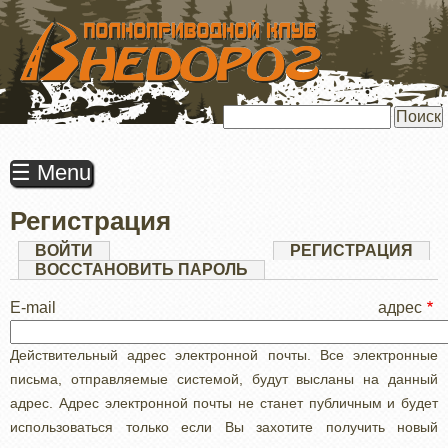
ПЕРЕЙТИ
К
ОСНОВНОМУ
СОДЕРЖАНИЮ
Поиск
☰ Menu
Регистрация
Главные
ВОЙТИ
РЕГИСТРАЦИЯ
(АК
ВКЛ
ВОССТАНОВИТЬ ПАРОЛЬ
вкладки
E-mail адрес
Действительный адрес электронной почты. Все электронные
письма, отправляемые системой, будут высланы на данный
адрес. Адрес электронной почты не станет публичным и будет
использоваться только если Вы захотите получить новый