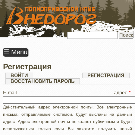
ПЕРЕЙТИ
К
ОСНОВНОМУ
СОДЕРЖАНИЮ
Поиск
☰ Menu
Регистрация
Главные
ВОЙТИ
РЕГИСТРАЦИЯ
(АК
ВКЛ
ВОССТАНОВИТЬ ПАРОЛЬ
вкладки
E-mail адрес
Действительный адрес электронной почты. Все электронные
письма, отправляемые системой, будут высланы на данный
адрес. Адрес электронной почты не станет публичным и будет
использоваться только если Вы захотите получить новый