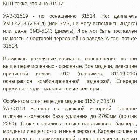
КПП те же, что и на 31512.
УАЗ-31519 - по оснащению 31514. Но: двигатель
УМЗ-4218 (2,89 л) (или ЗМЗ, не могу вспомнить индекс)
или, даже, ЗМЗ-5143 (дизель). И он мог быть поставлен
на мосты с бортовой передачей на заводе. А так - тот же
31514.
Возможны различные варианты дооснащения, но три
выше перечисленных - основные. Все модели, имеющие
приписной индекс -010 (например, 31514-010)
оснащаются комбинированной подвеской. Спереди
пружины, сзади - малолистовые рессоры.
Особняком стоят еще две модели: 3153 и 31510
УАЗ-3153 машина со сложной историей. Главное
отличие - колесная база удлинена до 2760мм (против
2380). Также ставились только пластиковые бампера,
молдинги и еще что-то, и иные зеркала. Кардан сочлен и
подвешен на промежуточной опоре, подвеска только