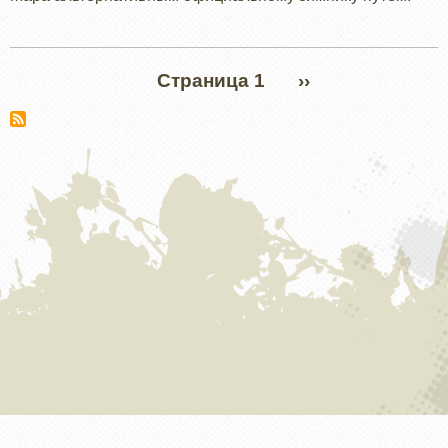
Нумерация
Страница 1
СЛЕДУЮЩАЯ
››
страниц
СТРАНИЦА