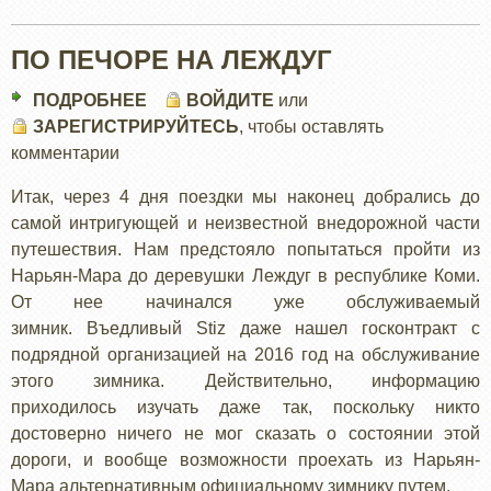
ПО ПЕЧОРЕ НА ЛЕЖДУГ
ПОДРОБНЕЕ
О
ВОЙДИТЕ
или
ЗАРЕГИСТРИРУЙТЕСЬ
ПО
, чтобы оставлять
комментарии
ПЕЧОРЕ
НА
Итак, через 4 дня поездки мы наконец добрались до
ЛЕЖДУГ
самой интригующей и неизвестной внедорожной части
путешествия. Нам предстояло попытаться пройти из
Нарьян-Мара до деревушки Леждуг в республике Коми.
От нее начинался уже обслуживаемый
зимник. Въедливый Stiz даже нашел госконтракт с
подрядной организацией на 2016 год на обслуживание
этого зимника. Действительно, информацию
приходилось изучать даже так, поскольку никто
достоверно ничего не мог сказать о состоянии этой
дороги, и вообще возможности проехать из Нарьян-
Мара альтернативным официальному зимнику путем.