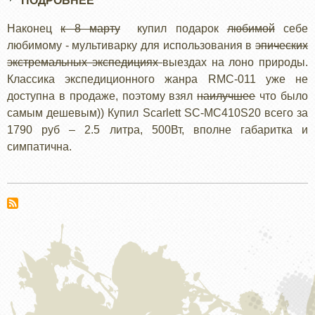
ПОДРОБНЕЕ
О
МУЛЬТИВАРКА
Наконец
к 8 марту
купил подарок
любимой
себе
В
любимому - мультиварку для использования в
эпических
ЭКСПЕДИЦИОННИК
экстремальных экспедициях
выездах на лоно природы.
Классика экспедиционного жанра RMC-011 уже не
доступна в продаже, поэтому взял
наилучшее
что было
самым дешевым)) Купил Scarlett SC-MC410S20 всего за
1790 руб – 2.5 литра, 500Вт, вполне габаритка и
симпатична.