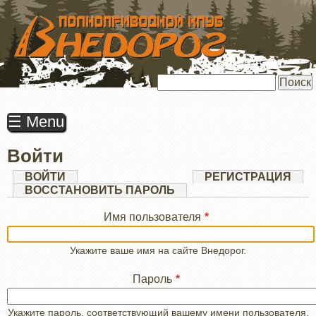
ПЕРЕЙТИ
К
ОСНОВНОМУ
СОДЕРЖАНИЮ
Поиск
☰ Menu
Войти
Главные
ВОЙТИ
(АКТИВНАЯ
РЕГИСТРАЦИЯ
ВКЛАДКА)
ВОССТАНОВИТЬ ПАРОЛЬ
вкладки
Имя пользователя
Укажите ваше имя на сайте Внедорог.
Пароль
Укажите пароль, соответствующий вашему имени пользователя.