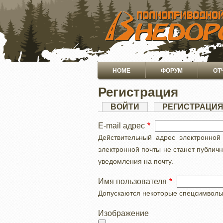
ПЕРЕЙТИ
К
ОСНОВНОМУ
СОДЕРЖАНИЮ
Основная
HOME
ФОРУМ
ОТ
навигация
Регистрация
Главные
ВОЙТИ
РЕГИСТРАЦИ
вкладки
E-mail адрес
Действительный адрес электронной
электронной почты не станет публич
уведомления на почту.
Имя пользователя
Допускаются некоторые спецсимволы, с
Изображение