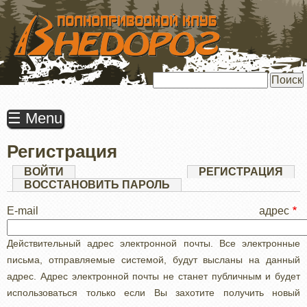
ПЕРЕЙТИ
К
ОСНОВНОМУ
СОДЕРЖАНИЮ
Поиск
☰ Menu
Регистрация
Главные
ВОЙТИ
РЕГИСТРАЦИЯ
(АК
ВКЛ
ВОССТАНОВИТЬ ПАРОЛЬ
вкладки
E-mail адрес
Действительный адрес электронной почты. Все электронные
письма, отправляемые системой, будут высланы на данный
адрес. Адрес электронной почты не станет публичным и будет
использоваться только если Вы захотите получить новый