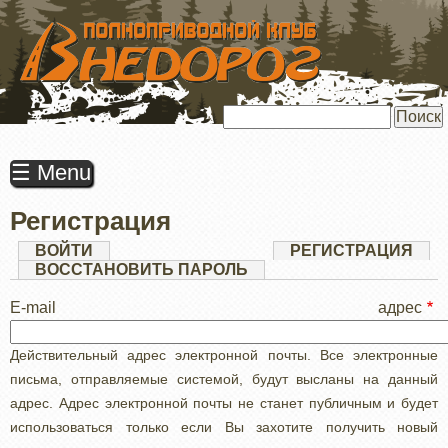
ПЕРЕЙТИ
К
ОСНОВНОМУ
СОДЕРЖАНИЮ
Поиск
☰ Menu
Регистрация
Главные
ВОЙТИ
РЕГИСТРАЦИЯ
(АК
ВКЛ
ВОССТАНОВИТЬ ПАРОЛЬ
вкладки
E-mail адрес
Действительный адрес электронной почты. Все электронные
письма, отправляемые системой, будут высланы на данный
адрес. Адрес электронной почты не станет публичным и будет
использоваться только если Вы захотите получить новый