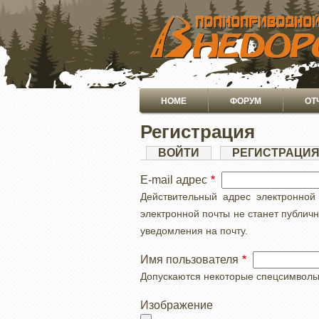
ПЕРЕЙТИ
К
ОСНОВНОМУ
СОДЕРЖАНИЮ
Основная
HOME
ФОРУМ
ОТ
навигация
Регистрация
Главные
ВОЙТИ
РЕГИСТРАЦИ
вкладки
E-mail адрес
Действительный адрес электронной
электронной почты не станет публич
уведомления на почту.
Имя пользователя
Допускаются некоторые спецсимволы, с
Изображение