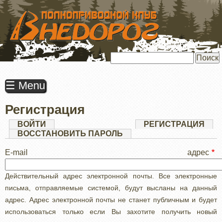
ПЕРЕЙТИ
К
ОСНОВНОМУ
СОДЕРЖАНИЮ
Поиск
☰ Menu
Регистрация
Главные
ВОЙТИ
РЕГИСТРАЦИЯ
(АК
ВКЛ
ВОССТАНОВИТЬ ПАРОЛЬ
вкладки
E-mail адрес
Действительный адрес электронной почты. Все электронные
письма, отправляемые системой, будут высланы на данный
адрес. Адрес электронной почты не станет публичным и будет
использоваться только если Вы захотите получить новый