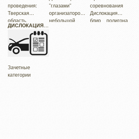
проведения:
"глазами"
соревнования
Тверская
организаторов -
Дислокация
область,
небольшой
блиp полигона
ДИСЛОКАЦИЯ.
Калининский р-
фотоотчет о
Camex.
ОСЕНЬ 2009:
н, дер
подготовке
ЗАЧЕТНЫЕ
Климтино.
соревнования
КАТЕГОРИИ
Базовый лагерь
наканунев
будет открыт
лагере, во
начиная с 17:00
время внутри
Зачетные
вечера 16
"штабной"
категории
октября
палатки и на
(пятница)…
трассе…
…
Please, enable
ads on this site.