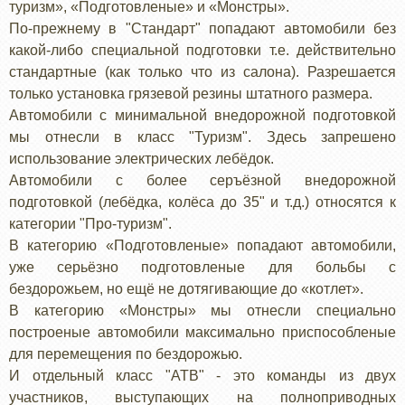
туризм», «Подготовленые» и «Монстры».
По-прежнему в "Стандарт" попадают автомобили без
какой-либо специальной подготовки т.е. действительно
стандартные (как только что из салона). Разрешается
только установка грязевой резины штатного размера.
Автомобили с минимальной внедорожной подготовкой
мы отнесли в класс "Туризм". Здесь запрешено
использование электрических лебёдок.
Автомобили с более серъёзной внедорожной
подготовкой (лебёдка, колёса до 35" и т.д.) относятся к
категории "Про-туризм".
В категорию «Подготовленые» попадают автомобили,
уже серьёзно подготовленые для больбы с
бездорожьем, но ещё не дотягивающие до «котлет».
В категорию «Монстры» мы отнесли специально
построеные автомобили максимально приспособленые
для перемещения по бездорожью.
И отдельный класс "АТВ" - это команды из двух
участников, выступающих на полноприводных