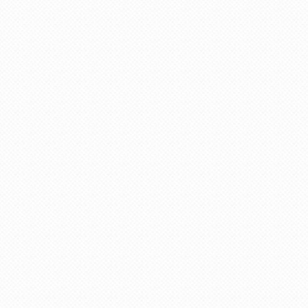
By using ad-
blocking software,
you're depriving
this site of
revenue that is
needed to keep it
free and current.
Thank you.
ВОЙТИ
Меню
учётной
записи
пользователя