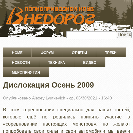
ПЕРЕЙТИ
К
ОСНОВНОМУ
СОДЕРЖАНИЮ
Поиск
Основная
HOME
ФОРУМ
ОТЧЕТЫ
ТРЕКИ
навигация
НОВОСТИ
ТЕХНИКА
ВИДЕО
МЕРОПРИЯТИЯ
Дислокация Осень 2009
Опубликовано
Alexey Lyutkevich
-
ср, 06/30/2021 - 16:49
В этом соревновании специально для наших гостей,
которые ешё не решились принять участие в
«соревновании настоящих монстров», но желают
попробовать свои силы и свои автомобили мы ввели