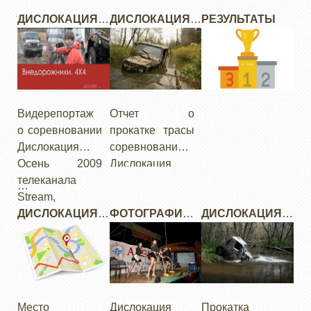
ДИСЛОКАЦИЯ
ДИСЛОКАЦИЯ.
РЕЗУЛЬТАТЫ
ОСЕНЬ 2009.
ОСЕНЬ :
ВИДЕО
ПРОКАТКА
ТРАССЫ 26
СЕНТЯБРЯ 2009
Видерепортаж
Отчет о
о соревновании
прокатке трасы
Дислокация
соревнования
Осень 2009
Дислокация
телеканала
Осень 2009
…
Stream,
близ
передача
ДИСЛОКАЦИЯ.
спортивного
ФОТОГРАФИИ
ДИСЛОКАЦИЯ.
"Внедорожники
ОСЕНЬ 2009:
полигона
МИТЯЯ
ОСЕНЬ 2009:
4x4"
СХЕМА
Camex.
(ДМИТРИЙ
ПРОКАТКА 10
ПРОЕЗДА В
АЛЕКСАНДРОВ)
ОКТЯБРЯ
ЛАГЕРЬ
Место
Дислокация
Прокатка