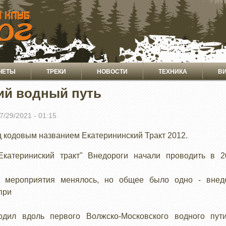
ЧЕТЫ
ТРЕКИ
НОВОСТИ
ТЕХНИКА
В
ий водный путь
07/29/2021 - 01:15
д кодовым названием Екатерининский Тракт 2012.
катериниский тракт" Внедороги начали проводить в 
я мероприятия менялось, но общее было одно - внед
при
дил вдоль первого Волжско-Московского водного пут