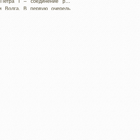
 Петра I – соединение рек
и Волга. В первую очередь