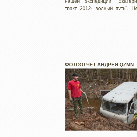
нашей экспедиции "Екатери
тракт 2012- водный путь". Н
страниц…
ФОТООТЧЕТ АНДРЕЯ QZMN