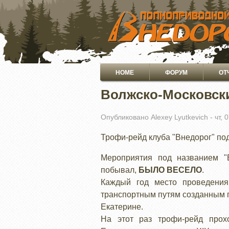
ПЕРЕЙТИ
К
ОСНОВНОМУ
СОДЕРЖАНИЮ
Основная
HOME
ФОРУМ
ОТ
навигация
Волжско-Московск
Опубликовано
Alexey Lyutkevich
-
чт, 
Трофи-рейд клуба "Внедорог" по
Мероприятия под названием "Е
побывал,
БЫЛО ВЕСЕЛО
.
Каждый год место проведени
транспортным путям созданным 
Екатерине.
На этот раз трофи-рейд прохо