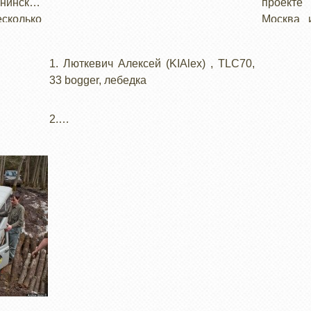
нинский
проекте
есколько
Москва 
этого…
1. Люткевич Алексей (KIAlex) , TLC70,
33 bogger, лебедка
2.…