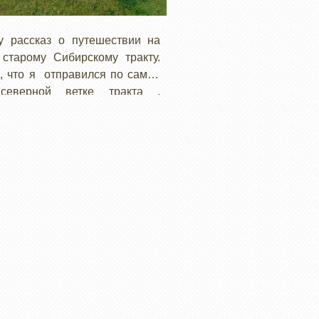
у рассказ о путешествии на
старому Сибирскому тракту.
 что я отправился по самой
северной ветке тракта ,
ший через Вологду и Великий
прошел пыльными грейдерами
льск, Лузу, Визинга Гайны и
 до Пермского края.