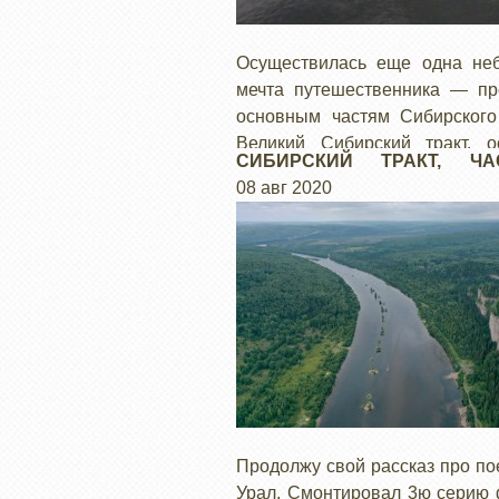
Осуществилась еще одна не
мечта путешественника — пр
основным частям Сибирского 
Великий Сибирский тракт, о
СИБИРСКИЙ ТРАКТ, ЧА
транспортная артерия соед
КРАСОТЫ УРАЛА
08 авг 2020
Московию и Сибирь. Это 
дорога, это направление. В
века это дорога проходила 
маршрутами.
Продолжу свой рассказ про по
Урал. Смонтировал 3ю серию 