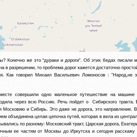
? Конечно же это “дураки и дороги”. Об этих бедах писали м
а в разрешении, то проблема дорог кажется достаточно простой
ия. Как говорил Михаил Васильевич Ломоносов : "Народ,не з
месте совершили одно маленькое путешествие на машине в
ходила через всю Россию. 
Речь пойдет о  Сибирского тракта. 
 Московию и Сибирь. Это даже не дорога, это направление. В 
м объединена целая цепочка путей, которая в вела из централь
ывались по разному: Московский тракт, Царская дорога, Екатер
чным ее частям от Москвы до Иркутска и сегодня расскажу о