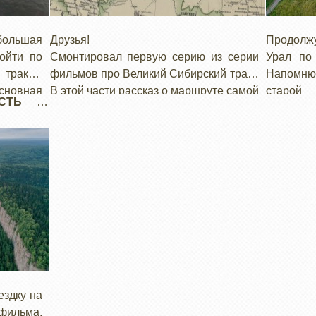
большая
Друзья!
Продолж
ойти по
Смонтировал первую серию из серии
Урал по 
тракта.
фильмов про Великий Сибирский тракт.
Напомню,
сновная
В этой части рассказ о маршруте самой
старой 
СТЬ 3:
иняющая
северной ветки тракта, по которой мне
проходив
даже не
удалось проехать от Вологды до
устюг, 
 разные
северного Урала. Предлагаю вашему
через Ла
разными
внимаю, буду признателен за ваши
добрался
комментарии!
ездку на
фильма.