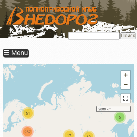
ПЕРЕЙТИ
К
ОСНОВНОМУ
СОДЕРЖАНИЮ
Поиск
☰ Menu
+
−
2000 km
51
5
257
17
13