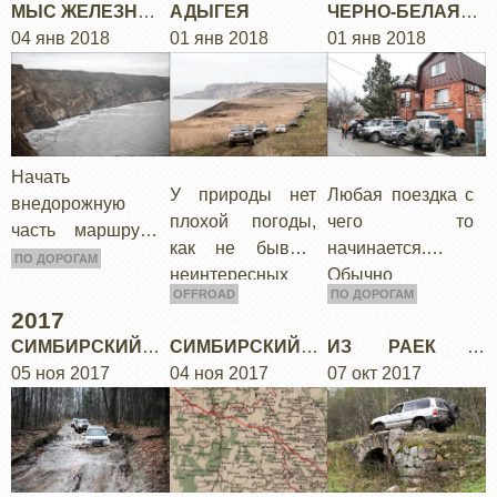
наконец
Черного моря в
МЫС ЖЕЛЕЗНЫЙ
АДЫГЕЯ
ЧЕРНО-БЕЛАЯ
все еще не
оказались в
сторону
РОГ
04 янв 2018
01 янв 2018
ИДЕЯ
01 янв 2018
доехали. Пора
горах.
Бугазской косы.
срочно мчать, но
мы выбрали не
асфальтовую
дорогу, а чуть…
Начать
У природы нет
Любая поездка с
внедорожную
плохой погоды,
чего то
часть маршрута
как не бывает
начинается.
мы решили с
ПО ДОРОГАМ
неинтересных
Обычно
южного берега
OFFROAD
ПО ДОРОГАМ
маршрутов -
начинается с
Таманского
2017
всегда можно
идеи, потом
полуострова и
СИМБИРСКИЙ
СИМБИРСКИЙ
ИЗ РАЕК В
найти что-то
находятся точки
первую ночевку
ТРАКТ, ЧАСТЬ 2
05 ноя 2017
ТРАКТ
04 ноя 2017
ВАСИЛЕВО ПО
07 окт 2017
интересное.
достопримечател
запланировали
ТВЕРЦЕ
ьностей, по ним
на мысе
рождается
Железный рог.
маршрут. Но с
идеями…