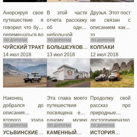
остатки крепости
…
- я…
Анорсируя свое
В этой части
Друзья. Этот пост
путешествие я
отчета расскажу
не связан с
говорил что буду
об одной
описанием каких
перемещаться во
небольшой
то
ПО ДОРОГАМ
ПО ДОРОГАМ
ПО ДОРОГАМ
времени, чтобы
выставке,
достопримечател
ЧУЙСКИЙ ТРАКТ
БОЛЬШЕУКОВСК
КОЛПАКИ
прикоснутся к
которая
ьностей по
14 июл 2018
ИЙ МУЗЕЙ
13 июл 2018
12 июл 2018
многовековой
проходила в
маршруту, но мне
истории
Новосибирском
хочется
Сибирского
краеведческом
поделится
тракта. Теперь
музее. Пока мы
некими мыслями.
настало…
ждали
Путешествуя…
подменной
Наконец
Эта глава моего
Продолжу свой
коробки…
добрался до
путешествия
рассказ про
описания
посвящена еще
природные
второго этапа
одному музею
достопримечател
ПО ДОРОГАМ
ПО ДОРОГАМ
ПО ДОРОГАМ
большой
Сибирского
ьности
УСЬВИНСКИЕ
КАМЕННЫЙ
ИСТОРИЯ
поездки. Этапа
тракта. Несмотря
Пермского края.