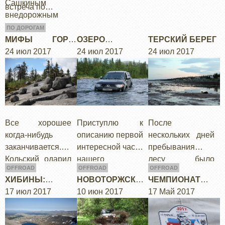
Сашкиным
иногда даже
Изначально в
встреча по…
внедорожным
упадает пара
наших планах
домиком.
капель дождя....
был спуск с
ПО ДОРОГАМ
Ловозер вниз в
МИФЫ ГОРЫ
ОЗЕРО
ТЕРСКИЙ БЕРЕГ
сторону…
ВОТТОВАРА
24 июл 2017
ГОЛЬЦОВОЕ
24 июл 2017
24 июл 2017
Все хорошее
Приступлю к
После
когда-нибудь
описанию первой
нескольких дней
заканчивается.
интересной части
пребывания в
Кольский одарил
нашего
лесу было
OFFROAD
OFFROAD
OFFROAD
нас аномально
маршрута –
особенно
ХИБИНЫ:
НОВОТОРЖСКИЙ
ЧЕМПИОНАТ
теплой
кольцу вокруг
приятно
ОБЩАЯ
17 июл 2017
ТРАКТ
10 июн 2017
РОССИИИ, 1Й
17 Май 2017
солнечной
Хибин через оз
вырваться на
ИНФОРМАЦИЯ
ЭТАП 2017
погодой в
Гольцовое,
огромное
течении недели и
поселок Имандра
открытое