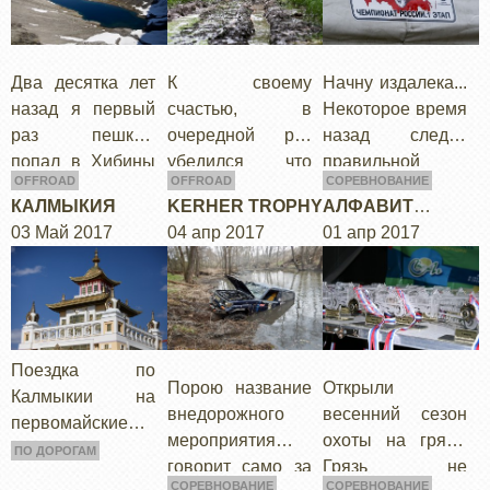
в конце мягко
и выход к
пространство
намекнул
Апатитам.
Беломорского
дождиками…
Сразу…
побережья. В
Два десятка лет
К своему
Начну издалека...
Умбу выехали…
назад я первый
счастью, в
Некоторое время
раз пешком
очередной раз
назад следуя
попал в Хибины
убедился что
правильной
OFFROAD
OFFROAD
СОРЕВНОВАНИЕ
– тогда мы
новые
методике тайм
КАЛМЫКИЯ
KERHER TROPHY
АЛФАВИТ
пешком
интересные
менеджмента я
03 Май 2017
04 апр 2017
БЕЗДОРОЖЬЯ 3Й
01 апр 2017
преодолевали
маршруты
решил описать
ЭТАП ДОСААФ
горные
никогда не
свои цели на год,
перевалы. Ровно
кончаться. Если
в коих значилось
десять лет назад
как следует
2 пункта…
я попал туда же
посидеть над
Поездка по
на…
картами и
Порою название
Открыли
Калмыкии на
пошерстить…
внедорожного
весенний сезон
первомайские
мероприятия
охоты на грязь!
праздники.
ПО ДОРОГАМ
говорит само за
Грязь не
СОРЕВНОВАНИЕ
СОРЕВНОВАНИЕ