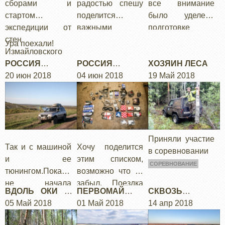
сборами и
радостью спешу
все внимание
стартом
поделится
было уделено
экспедиции от
важными
подготовке
стен
новостями.
машине – сейчас
Ура поехали!
Измайловского
«Глюк» почти
кремля.
РОССИЯ
РОССИЯ
готов: проведены
ХОЗЯИН ЛЕСА
СКВОЗЬ ВЕКА:
20 июн 2018
СКВОЗЬ ВЕКА:
04 июн 2018
все
19 Май 2018
ПОДГОТОВКА
ЗАПЧАСТИ В
регламентные
ДОРОГУ
работы по
замене масел,…
Приняли участие
Так и с машиной
Хочу поделится
в соревновании
и ее
этим списком,
СОРЕВНОВАНИЕ
тюнингом.Пока
возможно что то
не начала
забыл. Поездка
ВДОЛЬ ОКИ ПО
ПЕРВОМАЙ
СКВОЗЬ
описание
хоть и не
РЯЗАНСКОЙ
05 Май 2018
ВДОЛЬ ДОНА
01 Май 2018
МЕЩЕРУ "ПО
14 апр 2018
дальнейших
экстремальная,
ЗЕМЛЕ
ВОДЕ"
доработок
но во первых