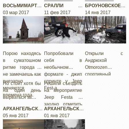
себя."Kerher" у
пугалась нас и
ВОСЬМИМАРТОВ
СРАЛЛИ НА
БРОУНОВСКОЕ
меня
сама прыгала
СКОЕ КОЛЬЦО
03 мар 2017
РАЛЛИ
11 фев 2017
ДВИЖЕНИЕ
14 янв 2017
ассоциируется
под колеса.
исключительно с
Меткими (и не
водой.Собственн
очень)
о так все и было
выстрелами
накатали на 3е
место, "…
Порою находясь
Попробовали
Открыли с
в суматошном
себя в
Андрюхой
ритме города и
необычном
Otmorozen
не замечаешь как
формате - джип
спортивный
внезапно
спринте у Jeep
сезон 2017
Но стоит хотя бы
Решили съездить
меняются
Fest-а.
участием в
на один день
на мероприятие
времена года.
соревновании
вырваться за…
Jeep Festa и
"Ваще холодает"
заодно отметить
АРХАНГЕЛЬСКА
АРХАНГЕЛЬСКА
серии
мой…
Я КРУГОСВЕТКА:
05 янв 2017
Я КРУГОСВЕТКА
01 янв 2017
"Преодоление4х
ЧАСТЬ 2АЯ,
В -47 ГРАДУСОВ:
4". Это первый