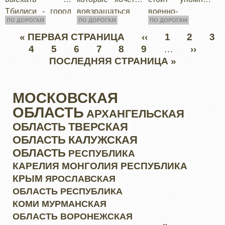
Тбилиси - город
вовзращаться
военно-
ПО ДОРОГАМ
ПО ДОРОГАМ
ПО ДОРОГАМ
никак нас не
раз за разом,
грузинскую
отпускал.
которые имеют
дорогу.
Нумерация
ПЕРВАЯ
« ПЕРВАЯ СТРАНИЦА
ПРЕДЫДУЩАЯ
‹‹
PAGE
1
ТЕКУЩ
2
PA
3
Грузинская
свой
Древнейший
страниц
СТРАНИЦА
PAGE
4
PAGE
5
PAGE
6
PAGE
7
PAGE
8
PAGE
9
СТРАНИЦА
…
СТРАН
СЛЕД
››
ПО
полиция меня
неповторимый
исторический
ПОСЛЕДНЯЯ СТРАНИЦА »
СТРАН
СТ
покорила в
колорит. У
путь и,
конце, когда мы
каждого еть свой
соеденяющий
МОСКОВСКАЯ
отправились
список, а…
Северный Кавказ
по…
и Закавказье,…
ОБЛАСТЬ
АРХАНГЕЛЬСКАЯ
ОБЛАСТЬ
ТВЕРСКАЯ
ОБЛАСТЬ
КАЛУЖСКАЯ
ОБЛАСТЬ
РЕСПУБЛИКА
КАРЕЛИЯ
МОНГОЛИЯ
РЕСПУБЛИКА
КРЫМ
ЯРОСЛАВСКАЯ
ОБЛАСТЬ
РЕСПУБЛИКА
КОМИ
МУРМАНСКАЯ
ОБЛАСТЬ
ВОРОНЕЖСКАЯ