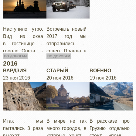
ХОЛОДНАЯ
ТЕПЛО
официальный…
Наступило утро.
Встречать новый
Вид из окна
2017 год мы
в гостинице в
отправились на
городе Онега -
север. Правда в
ПО ДОРОГАМ
ПО ДОРОГАМ
раннее,
отличии от
2016
холодное,
прошлогодней
ВАРДЗИЯ
СТАРЫЙ
ВОЕННО-
красивое утро.
встречи найти
23 ноя 2016
ТБИЛИССИ
20 ноя 2016
ГРУЗИНСКАЯ
19 ноя 2016
Мы сами
свободный
ДОРОГА
переночевали в
коттедж на
тепло, что не
севере оказалось
сказать про
гораздо…
наши…
Итак , мы
В мире не так
В рассказе про
пытались 3 раза
много городов, в
Грузию отдельно
выехать из
которые хочется
стоит упомнуть