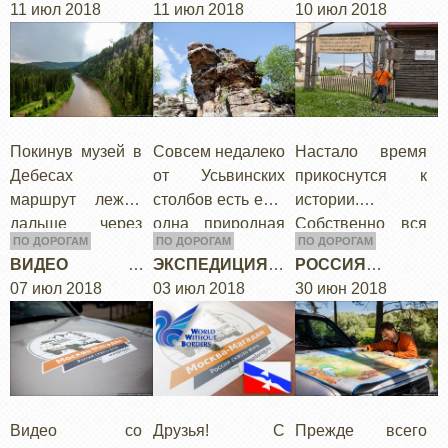
СТОЛБЫ
11 июл 2018
ГОРОД
11 июл 2018
СИБИРСКОГО
10 июл 2018
который к
на то что музей
Продолжив
ТРАКТА
сожалению с
находится в
маршрут на
самого начала не
глухой части
восток по
заладился и
Омской области,
северному
закончился
по…
широтному
большими…
коридору мы…
Покинув музей в
Совсем недалеко
Настало время
Дебесах
от Усьвинских
прикоснутся к
маршрут лежал
столбов есть еще
истории.
дальше через
одна природная
Собственно вся
ПО ДОРОГАМ
ПО ДОРОГАМ
ПО ДОРОГАМ
Пермь на восток.
достопримечател
идеи экспедиции
ВИДЕО СО
ЭКСПЕДИЦИЯ
РОССИЯ
Следующая
ьность под
посвящена
СБОРАМИ И
07 июл 2018
ПОЛУЧИЛА
03 июл 2018
СКВОЗЬ ВЕКА:
30 июн 2018
остановка по
названием
прохождению
СТАРТОМ
ПОДДЕРЖКУ!
НЕДЕЛЯ ДО
плану была в
"Каменный
Сибирского
СТАРТА
природной
город". По
тракта. В сети с
жемчужине
поводу нее я не
одной стороны
пермского края -
питал каких…
очень много…
…
Видео со
Друзья! С
Прежде всего