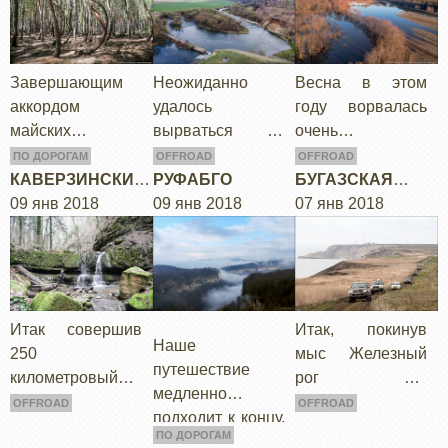
предлагаю
продолжительна
вашему
я и во вторых я
вниманию
буду в таких…
Завершающим
Неожиданно
Весна в этом
небольшой
аккордом
удалось
году ворвалась
видеообзор про
майских
вырваться на
очень
Глюка – в
праздников стал
майские.
стремительно и
общих…
ПО ДОРОГАМ
OFFROAD
OFFROAD
небольшой трип
"Спонтанно и
ярко. Еще вчера
КАВЕРЗИНСКИЕ
РУФАБГО
БУГАЗСКАЯ
в Рязанскую
незапланирован
лежал снег, а уже
ВОДОПАДЫ
09 янв 2018
09 янв 2018
КОСА
07 янв 2018
область. Я давно
о" образовалось
сегодня солнце
мечтал проехать
4 дня – времени
растопило снег и
вдоль Оки,
не было на
природа просто
начиная с
проработку
упала с
подмосковья и
новых
кровати…
Итак совершив
Итак, покинув
Наше
ее…
маршрутов,
250
мыс Железный
путешествие
поэтому…
километровый
рог мы
медленно
марш-бросок по
отправились
OFFROAD
OFFROAD
подходит к концу,
асфальту мы
вдоль побережья
ПО ДОРОГАМ
а до Адыгеи мы