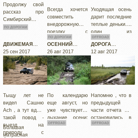
Продолжу свой
Всегда хочется
Уходящая осень
рассказ про
совместить
дарит последние
Симбирский
внедорожную
теплые деньки. В
тракт. Покидаем
ПО ДОРОГАМ
поездку с
один из
уютное озеро
ПО ДОРОГАМ
OFFROAD
историческим
октябрьских
Святое
ДВИЖЕМАЯ
ОСЕННИЙ
ДОРОГА
контекстом.
выходных мы
Степуринское
НЕДВИЖИМОСТ
25 сен 2017
ВЫЕЗД
26 авг 2017
"ОКТЯБРЬСКИЙ-
12 авг 2017
Готовя маршрут,
решили
Ь ГЛАВНЫЕ
УМБА"
погружаешься на
совершить
ВКЛАДКИ
несколько
небольшое
столетий назад а
полувнедорожно
потом…
е путешествие по
Тверской…
Тыщу лет не
По календарю
Напомню , что в
видел Сашню
еще август, но
предыдущей
Ach , а тут вдруг
уже чувствуется
части отчета мы
такой повод -
дыхание осени:
остановились в
OFFROAD
OFFROAD
выезд на
ночью не слышно
Ловозерских
Большая
природу с
пение птиц,
тундрах.
матрасная