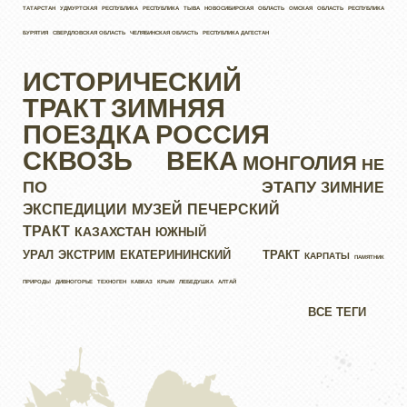
ТАТАРСТАН
УДМУРТСКАЯ РЕСПУБЛИКА
РЕСПУБЛИКА ТЫВА
НОВОСИБИРСКАЯ ОБЛАСТЬ
ОМСКАЯ ОБЛАСТЬ
РЕСПУБЛИКА
БУРЯТИЯ
СВЕРДЛОВСКАЯ ОБЛАСТЬ
ЧЕЛЯБИНСКАЯ ОБЛАСТЬ
РЕСПУБЛИКА ДАГЕСТАН
ИСТОРИЧЕСКИЙ
ТРАКТ
ЗИМНЯЯ
ПОЕЗДКА
РОССИЯ
СКВОЗЬ ВЕКА
МОНГОЛИЯ
НЕ
ПО ЭТАПУ
ЗИМНИЕ
ЭКСПЕДИЦИИ
МУЗЕЙ
ПЕЧЕРСКИЙ
ТРАКТ
КАЗАХСТАН
ЮЖНЫЙ
УРАЛ
ЭКСТРИМ
ЕКАТЕРИНИНСКИЙ ТРАКТ
КАРПАТЫ
ПАМЯТНИК
ПРИРОДЫ
ДИВНОГОРЬЕ
ТЕХНОГЕН
КАВКАЗ
КРЫМ
ЛЕБЕДУШКА
АЛТАЙ
ВСЕ ТЕГИ