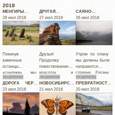
2018
МЕНГИРЫ
ДРУГАЯ
САЯНО-
ХАКАСИИ И
28 июл 2018
ХАКАСИЯ:
27 июл 2018
ШУШЕНСКАЯ
26 июл 2018
ОЗЕРО БЕЛЕ
"СУНДУКИ"
ГЭС
Покинув
Друзья!
Утром по плану
каменные
Продолжу
мы должны были
останцы
повествование о
направится в
«сундуки» мы
красотах и
сторону Ергаки.
ПО ДОРОГАМ
ПО ДОРОГАМ
ПО ДОРОГАМ
заночевали
достопримечател
Но сначала
ДОРОГА ЧЕРЕЗ
НОВОСИБИРСКИ
ПРЕВРАТНОСТИ
неподалеку на
ьностях по пути
решили заехать
ГОРНУЮ
23 июл 2018
Й МУЗЕЙ
21 июл 2018
ПУТИ ИЛИ ДУХ
20 июл 2018
реке Большой
из Москвы в
на Саяно-
ШОРИЮ
АЛТАЯ
Июс. Июса под
Магадан. На этот
Шушенскую ГЭС,
горой Тарпиг. На
раз я немного
она была прямо
горе якобы есть
отойду от…
по пути.