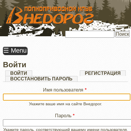
ПЕРЕЙТИ
К
ОСНОВНОМУ
СОДЕРЖАНИЮ
Поиск
☰ Menu
Войти
Главные
ВОЙТИ
(АКТИВНАЯ
РЕГИСТРАЦИЯ
ВКЛАДКА)
ВОССТАНОВИТЬ ПАРОЛЬ
вкладки
Имя пользователя
Укажите ваше имя на сайте Внедорог.
Пароль
Укажите пароль, соответствующий вашему имени пользователя.