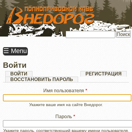
ПЕРЕЙТИ
К
ОСНОВНОМУ
СОДЕРЖАНИЮ
Поиск
☰ Menu
Войти
Главные
ВОЙТИ
(АКТИВНАЯ
РЕГИСТРАЦИЯ
ВКЛАДКА)
ВОССТАНОВИТЬ ПАРОЛЬ
вкладки
Имя пользователя
Укажите ваше имя на сайте Внедорог.
Пароль
Укажите пароль, соответствующий вашему имени пользователя.