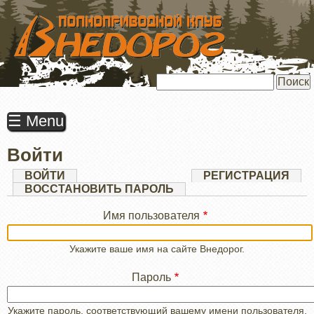
ПЕРЕЙТИ
К
ОСНОВНОМУ
СОДЕРЖАНИЮ
Поиск
☰ Menu
Войти
Главные
ВОЙТИ
(АКТИВНАЯ
РЕГИСТРАЦИЯ
ВКЛАДКА)
ВОССТАНОВИТЬ ПАРОЛЬ
вкладки
Имя пользователя
Укажите ваше имя на сайте Внедорог.
Пароль
Укажите пароль, соответствующий вашему имени пользователя.