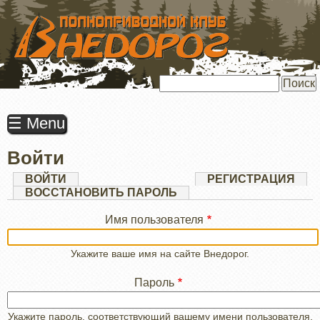
ПЕРЕЙТИ
К
ОСНОВНОМУ
СОДЕРЖАНИЮ
Поиск
☰ Menu
Войти
Главные
ВОЙТИ
(АКТИВНАЯ
РЕГИСТРАЦИЯ
ВКЛАДКА)
ВОССТАНОВИТЬ ПАРОЛЬ
вкладки
Имя пользователя
Укажите ваше имя на сайте Внедорог.
Пароль
Укажите пароль, соответствующий вашему имени пользователя.