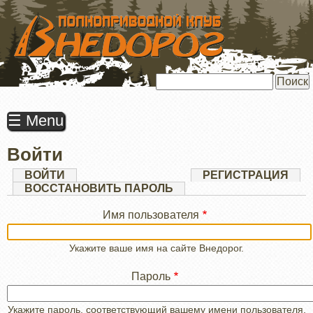
ПЕРЕЙТИ
К
ОСНОВНОМУ
СОДЕРЖАНИЮ
Поиск
☰ Menu
Войти
Главные
ВОЙТИ
(АКТИВНАЯ
РЕГИСТРАЦИЯ
ВКЛАДКА)
ВОССТАНОВИТЬ ПАРОЛЬ
вкладки
Имя пользователя
Укажите ваше имя на сайте Внедорог.
Пароль
Укажите пароль, соответствующий вашему имени пользователя.