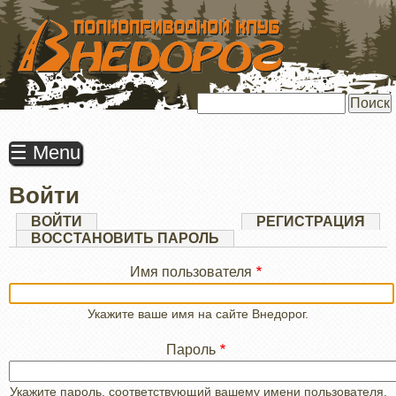
ПЕРЕЙТИ
К
ОСНОВНОМУ
СОДЕРЖАНИЮ
Поиск
☰ Menu
Войти
Главные
ВОЙТИ
(АКТИВНАЯ
РЕГИСТРАЦИЯ
ВКЛАДКА)
ВОССТАНОВИТЬ ПАРОЛЬ
вкладки
Имя пользователя
Укажите ваше имя на сайте Внедорог.
Пароль
Укажите пароль, соответствующий вашему имени пользователя.