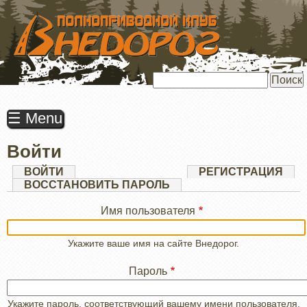
ПЕРЕЙТИ
К
ОСНОВНОМУ
СОДЕРЖАНИЮ
Поиск
☰ Menu
Войти
Главные
ВОЙТИ
(АКТИВНАЯ
РЕГИСТРАЦИЯ
ВКЛАДКА)
ВОССТАНОВИТЬ ПАРОЛЬ
вкладки
Имя пользователя
Укажите ваше имя на сайте Внедорог.
Пароль
Укажите пароль, соответствующий вашему имени пользователя.