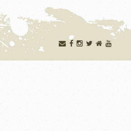
Меню
учётной
записи
пользователя