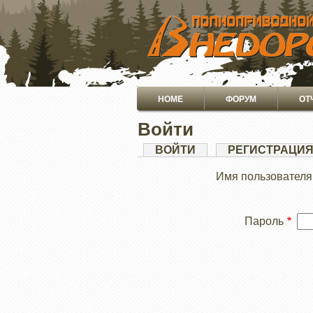
ПЕРЕЙТИ
К
ОСНОВНОМУ
СОДЕРЖАНИЮ
Основная
HOME
ФОРУМ
ОТ
навигация
Войти
Главные
ВОЙТИ
(АКТИВНАЯ
РЕГИСТРАЦИ
ВКЛАДКА)
вкладки
Имя пользователя
Пароль