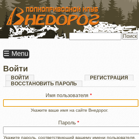
ПЕРЕЙТИ
К
ОСНОВНОМУ
СОДЕРЖАНИЮ
Поиск
☰ Menu
Войти
Главные
ВОЙТИ
(АКТИВНАЯ
РЕГИСТРАЦИЯ
ВКЛАДКА)
ВОССТАНОВИТЬ ПАРОЛЬ
вкладки
Имя пользователя
Укажите ваше имя на сайте Внедорог.
Пароль
Укажите пароль, соответствующий вашему имени пользователя.