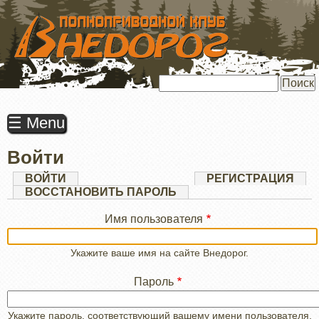
ПЕРЕЙТИ
К
ОСНОВНОМУ
СОДЕРЖАНИЮ
Поиск
☰ Menu
Войти
Главные
ВОЙТИ
(АКТИВНАЯ
РЕГИСТРАЦИЯ
ВКЛАДКА)
ВОССТАНОВИТЬ ПАРОЛЬ
вкладки
Имя пользователя
Укажите ваше имя на сайте Внедорог.
Пароль
Укажите пароль, соответствующий вашему имени пользователя.