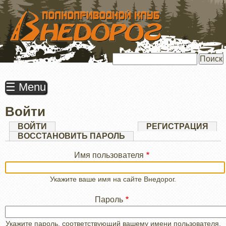
ПЕРЕЙТИ
К
ОСНОВНОМУ
СОДЕРЖАНИЮ
Поиск
☰ Menu
Войти
Главные
ВОЙТИ
(АКТИВНАЯ
РЕГИСТРАЦИЯ
ВКЛАДКА)
ВОССТАНОВИТЬ ПАРОЛЬ
вкладки
Имя пользователя
Укажите ваше имя на сайте Внедорог.
Пароль
Укажите пароль, соответствующий вашему имени пользователя.