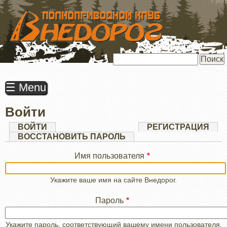
ПЕРЕЙТИ
К
ОСНОВНОМУ
СОДЕРЖАНИЮ
Поиск
☰ Menu
Войти
Главные
ВОЙТИ
(АКТИВНАЯ
РЕГИСТРАЦИЯ
ВКЛАДКА)
ВОССТАНОВИТЬ ПАРОЛЬ
вкладки
Имя пользователя
Укажите ваше имя на сайте Внедорог.
Пароль
Укажите пароль, соответствующий вашему имени пользователя.