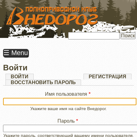
ПЕРЕЙТИ
К
ОСНОВНОМУ
СОДЕРЖАНИЮ
Поиск
☰ Menu
Войти
Главные
ВОЙТИ
(АКТИВНАЯ
РЕГИСТРАЦИЯ
ВКЛАДКА)
ВОССТАНОВИТЬ ПАРОЛЬ
вкладки
Имя пользователя
Укажите ваше имя на сайте Внедорог.
Пароль
Укажите пароль, соответствующий вашему имени пользователя.