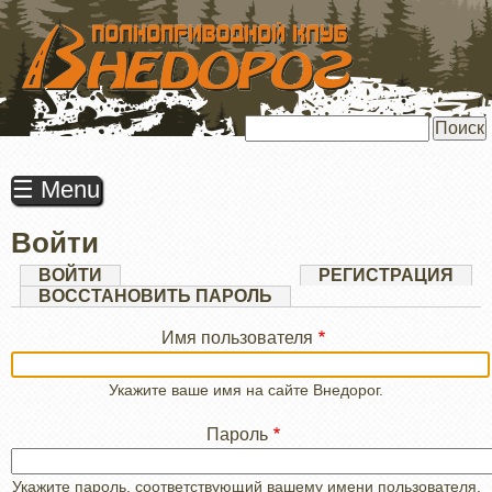
ПЕРЕЙТИ
К
ОСНОВНОМУ
СОДЕРЖАНИЮ
Поиск
☰ Menu
Войти
Главные
ВОЙТИ
(АКТИВНАЯ
РЕГИСТРАЦИЯ
ВКЛАДКА)
ВОССТАНОВИТЬ ПАРОЛЬ
вкладки
Имя пользователя
Укажите ваше имя на сайте Внедорог.
Пароль
Укажите пароль, соответствующий вашему имени пользователя.