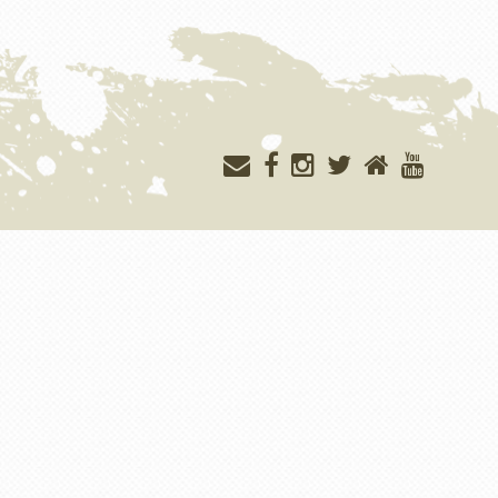
Меню
учётной
записи
пользователя