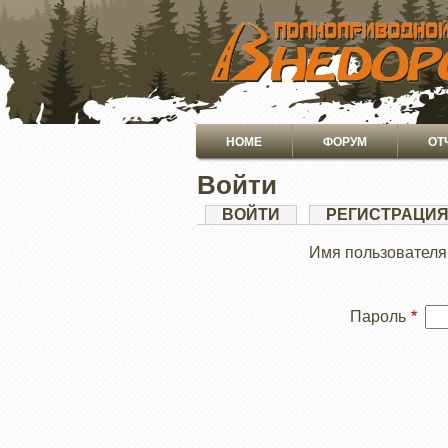
ПЕРЕЙТИ
К
ОСНОВНОМУ
СОДЕРЖАНИЮ
Основная
HOME
ФОРУМ
ОТ
навигация
Войти
Главные
ВОЙТИ
(АКТИВНАЯ
РЕГИСТРАЦИ
ВКЛАДКА)
вкладки
Имя пользователя
Пароль