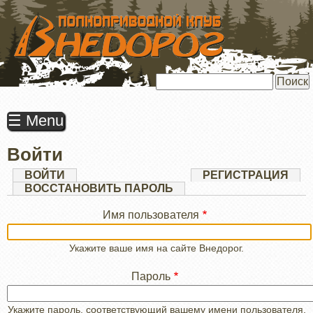
ПЕРЕЙТИ
К
ОСНОВНОМУ
СОДЕРЖАНИЮ
Поиск
☰ Menu
Войти
Главные
ВОЙТИ
(АКТИВНАЯ
РЕГИСТРАЦИЯ
ВКЛАДКА)
ВОССТАНОВИТЬ ПАРОЛЬ
вкладки
Имя пользователя
Укажите ваше имя на сайте Внедорог.
Пароль
Укажите пароль, соответствующий вашему имени пользователя.