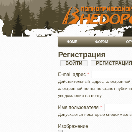
ПЕРЕЙТИ
К
ОСНОВНОМУ
СОДЕРЖАНИЮ
Основная
HOME
ФОРУМ
ОТ
навигация
Регистрация
Главные
ВОЙТИ
РЕГИСТРАЦИ
вкладки
E-mail адрес
Действительный адрес электронной
электронной почты не станет публич
уведомления на почту.
Имя пользователя
Допускаются некоторые спецсимволы, с
Изображение