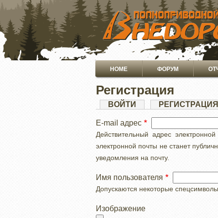
ПЕРЕЙТИ
К
ОСНОВНОМУ
СОДЕРЖАНИЮ
Основная
HOME
ФОРУМ
ОТ
навигация
Регистрация
Главные
ВОЙТИ
РЕГИСТРАЦИ
вкладки
E-mail адрес
Действительный адрес электронной
электронной почты не станет публич
уведомления на почту.
Имя пользователя
Допускаются некоторые спецсимволы, с
Изображение