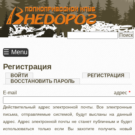
ПЕРЕЙТИ
К
ОСНОВНОМУ
СОДЕРЖАНИЮ
Поиск
☰ Menu
Регистрация
Главные
ВОЙТИ
РЕГИСТРАЦИЯ
(АК
ВКЛ
ВОССТАНОВИТЬ ПАРОЛЬ
вкладки
E-mail адрес
Действительный адрес электронной почты. Все электронные
письма, отправляемые системой, будут высланы на данный
адрес. Адрес электронной почты не станет публичным и будет
использоваться только если Вы захотите получить новый