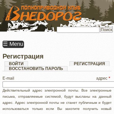
ПЕРЕЙТИ
К
ОСНОВНОМУ
СОДЕРЖАНИЮ
Поиск
☰ Menu
Регистрация
Главные
ВОЙТИ
РЕГИСТРАЦИЯ
(АК
ВКЛ
ВОССТАНОВИТЬ ПАРОЛЬ
вкладки
E-mail адрес
Действительный адрес электронной почты. Все электронные
письма, отправляемые системой, будут высланы на данный
адрес. Адрес электронной почты не станет публичным и будет
использоваться только если Вы захотите получить новый