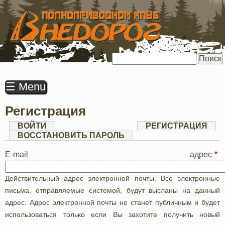
ПЕРЕЙТИ
К
ОСНОВНОМУ
СОДЕРЖАНИЮ
Поиск
☰ Menu
Регистрация
Главные
ВОЙТИ
РЕГИСТРАЦИЯ
(АК
ВКЛ
ВОССТАНОВИТЬ ПАРОЛЬ
вкладки
E-mail адрес
Действительный адрес электронной почты. Все электронные
письма, отправляемые системой, будут высланы на данный
адрес. Адрес электронной почты не станет публичным и будет
использоваться только если Вы захотите получить новый