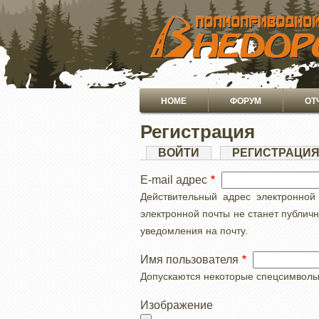
ПЕРЕЙТИ
К
ОСНОВНОМУ
СОДЕРЖАНИЮ
Основная
HOME
ФОРУМ
ОТ
навигация
Регистрация
Главные
ВОЙТИ
РЕГИСТРАЦИ
вкладки
E-mail адрес
Действительный адрес электронной
электронной почты не станет публич
уведомления на почту.
Имя пользователя
Допускаются некоторые спецсимволы, с
Изображение