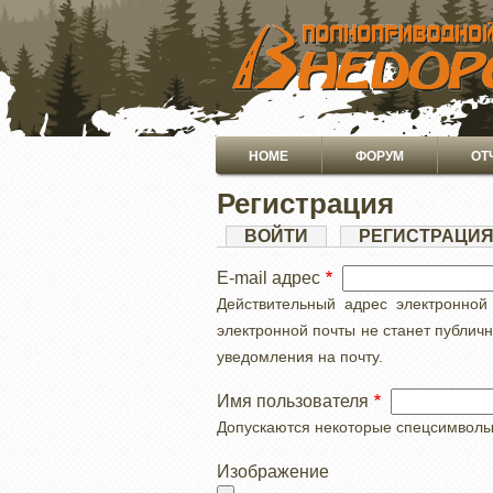
ПЕРЕЙТИ
К
ОСНОВНОМУ
СОДЕРЖАНИЮ
Основная
HOME
ФОРУМ
ОТ
навигация
Регистрация
Главные
ВОЙТИ
РЕГИСТРАЦИ
вкладки
E-mail адрес
Действительный адрес электронной
электронной почты не станет публич
уведомления на почту.
Имя пользователя
Допускаются некоторые спецсимволы, с
Изображение