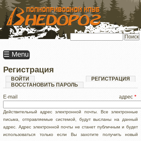
ПЕРЕЙТИ
К
ОСНОВНОМУ
СОДЕРЖАНИЮ
Поиск
☰ Menu
Регистрация
Главные
ВОЙТИ
РЕГИСТРАЦИЯ
(АК
ВКЛ
ВОССТАНОВИТЬ ПАРОЛЬ
вкладки
E-mail адрес
Действительный адрес электронной почты. Все электронные
письма, отправляемые системой, будут высланы на данный
адрес. Адрес электронной почты не станет публичным и будет
использоваться только если Вы захотите получить новый