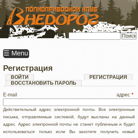
ПЕРЕЙТИ
К
ОСНОВНОМУ
СОДЕРЖАНИЮ
Поиск
☰ Menu
Регистрация
Главные
ВОЙТИ
РЕГИСТРАЦИЯ
(АК
ВКЛ
ВОССТАНОВИТЬ ПАРОЛЬ
вкладки
E-mail адрес
Действительный адрес электронной почты. Все электронные
письма, отправляемые системой, будут высланы на данный
адрес. Адрес электронной почты не станет публичным и будет
использоваться только если Вы захотите получить новый