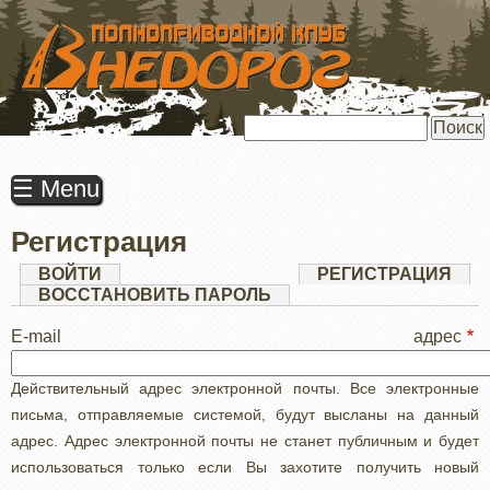
ПЕРЕЙТИ
К
ОСНОВНОМУ
СОДЕРЖАНИЮ
Поиск
☰ Menu
Регистрация
Главные
ВОЙТИ
РЕГИСТРАЦИЯ
(АК
ВКЛ
ВОССТАНОВИТЬ ПАРОЛЬ
вкладки
E-mail адрес
Действительный адрес электронной почты. Все электронные
письма, отправляемые системой, будут высланы на данный
адрес. Адрес электронной почты не станет публичным и будет
использоваться только если Вы захотите получить новый