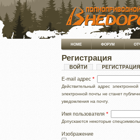
ПЕРЕЙТИ
К
ОСНОВНОМУ
СОДЕРЖАНИЮ
Основная
HOME
ФОРУМ
ОТ
навигация
Регистрация
Главные
ВОЙТИ
РЕГИСТРАЦИ
вкладки
E-mail адрес
Действительный адрес электронной
электронной почты не станет публич
уведомления на почту.
Имя пользователя
Допускаются некоторые спецсимволы, с
Изображение